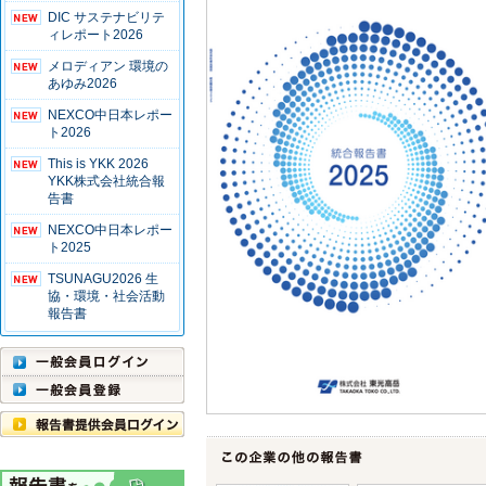
DIC サステナビリテ
ィレポート2026
メロディアン 環境の
あゆみ2026
NEXCO中日本レポー
ト2026
This is YKK 2026
YKK株式会社統合報
告書
NEXCO中日本レポー
ト2025
TSUNAGU2026 生
協・環境・社会活動
報告書