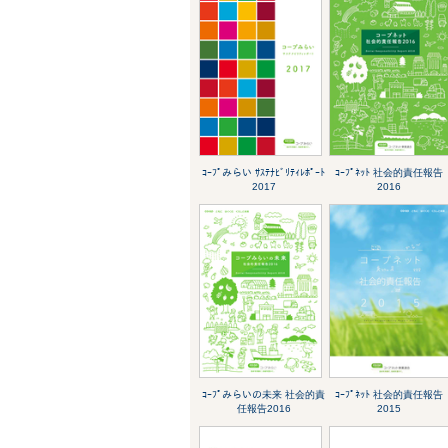
ｺｰﾌﾟみらい ｻｽﾃﾅﾋﾞﾘﾃｨﾚﾎﾟｰﾄ
ｺｰﾌﾟﾈｯﾄ 社会的責任報告
2017
2016
ｺｰﾌﾟみらいの未来 社会的責
ｺｰﾌﾟﾈｯﾄ 社会的責任報告
任報告2016
2015