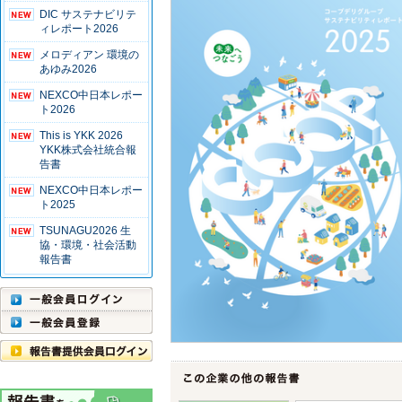
DIC サステナビリテ
ィレポート2026
メロディアン 環境の
あゆみ2026
NEXCO中日本レポー
ト2026
This is YKK 2026
YKK株式会社統合報
告書
NEXCO中日本レポー
ト2025
TSUNAGU2026 生
協・環境・社会活動
報告書