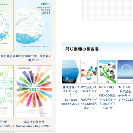
 統合報告書
建設技術研究所 統合報告
書 2023
株式会社ﾍﾞﾈ
株式会社ﾐﾀﾞ
NEXCO東日
ｳｫｰﾀｰｽﾀﾝﾄ
ｯｾﾎｰﾙﾃﾞｨﾝｸﾞ
ｯｸﾎｰﾙﾃﾞｨﾝｸﾞ
本
株式会社
ｽ
ｽ
NEXCO東日
ｳｫｰﾀｰｽﾀﾝﾄﾞ
Benesse
株式会社ﾐﾀﾞ
本 CSRﾚﾎﾟｰ
ﾎﾟｰﾄ 2023
Report 2023
ｯｸ CSR報告
ﾄ 2014 ﾀﾞｲ
書2021
ｼﾞｪｽﾄ版
研究所
建設技術研究所
Report2021
Sustainability Report2020