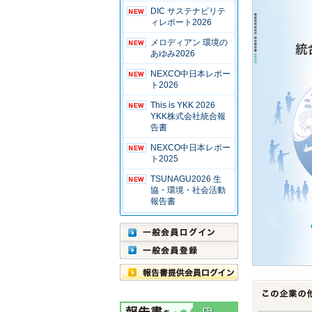
DIC サステナビリテ
ィレポート2026
メロディアン 環境の
あゆみ2026
NEXCO中日本レポー
ト2026
This is YKK 2026
YKK株式会社統合報
告書
NEXCO中日本レポー
ト2025
TSUNAGU2026 生
協・環境・社会活動
報告書