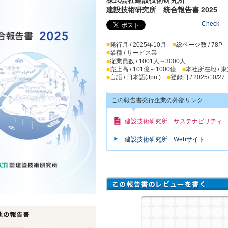
建設技術研究所 統合報告書 2025
Check
■
発行月 / 2025年10月
■
総ページ数 / 78P
■
業種 / サービス業
■
従業員数 / 1001人～3000人
■
売上高 / 101億～1000億
■
本社所在地 / 
■
言語 / 日本語(Jpn.)
■
登録日 / 2025/10/27
この報告書発行企業の外部リンク
建設技術研究所 サステナビリティ
建設技術研究所 Webサイト