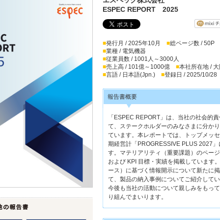
ESPEC REPORT 2025
■
発行月 / 2025年10月
■
総ページ数 / 50P
■
業種 / 電気機器
■
従業員数 / 1001人～3000人
■
売上高 / 101億～1000億
■
本社所在地 / 
■
言語 / 日本語(Jpn.)
■
登録日 / 2025/10/28
報告書概要
「ESPEC REPORT」は、当社の社
て、ステークホルダーのみなさまに分かり
ています。本レポートでは、トップメッセ
期経営計「PROGRESSIVE PLUS 
す。マテリアリティ（重要課題）のページ
および KPI 目標・実績を掲載していま
ース）に基づく情報開示について新たに掲
て、製品の納入事例についてご紹介してい
今後も当社の活動について親しみをもって
り組んでまいります。