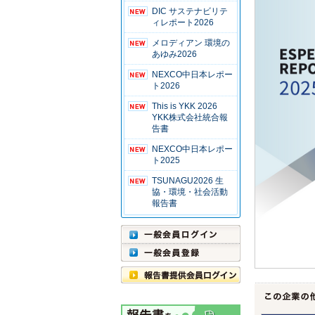
DIC サステナビリテ
ィレポート2026
メロディアン 環境の
あゆみ2026
NEXCO中日本レポー
ト2026
This is YKK 2026
YKK株式会社統合報
告書
NEXCO中日本レポー
ト2025
TSUNAGU2026 生
協・環境・社会活動
報告書