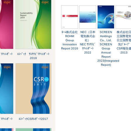
ﾛｰﾑ株式会社
NEC（日本
SCREEN
株式会社
ROHM
電気株式会
Holdings
立国際電
Group
社）
Co., Ltd.
日立国際
Innovation
NEC ｻｽﾃﾅﾋﾞ
SCREEN
気ｸﾞﾙｰﾌﾟ
Report 2016
ﾘﾃｨﾚﾎﾟｰﾄ
Group
CSR報告
2022
Annual
2013
ﾞﾘﾃｨﾚﾎﾟｰﾄ
ｴｽﾍﾟｯｸ ｻｽﾃﾅﾋﾞﾘﾃｨﾚﾎﾟｰﾄ
Report
2019
2023(Integrated
Report)
ﾞﾘﾃｨﾚﾎﾟｰﾄ
ｴｽﾍﾟｯｸCSRﾚﾎﾟｰﾄ2017