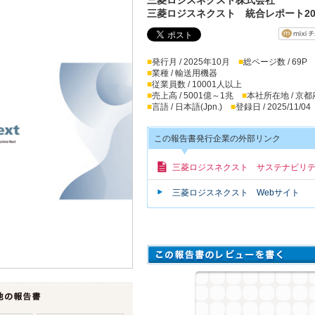
三菱ロジスネクスト 統合レポート20
■
発行月 / 2025年10月
■
総ページ数 / 69P
■
業種 / 輸送用機器
■
従業員数 / 10001人以上
■
売上高 / 5001億～1兆
■
本社所在地 / 京都
■
言語 / 日本語(Jpn.)
■
登録日 / 2025/11/04
この報告書発行企業の外部リンク
三菱ロジスネクスト サステナビリ
三菱ロジスネクスト Webサイト