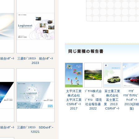
 統合ﾚﾎﾟｰﾄ
三菱ﾛｼﾞｽﾈｸｽﾄ 統合ﾚﾎﾟｰﾄ
2023
太平洋工業
ｼﾞﾔﾄｺ株式会
富士重工業
ﾏﾂﾀﾞ
株式会社
社
株式会社
ﾏﾂﾀﾞｻｽﾃﾅﾋﾞ
太平洋工業
ｼﾞﾔﾄｺ 環境
富士重工
ﾃｨﾚﾎﾟｰﾄ
CSRﾚﾎﾟｰﾄ
社会報告書
業 2013
2013(詳細
2017
2022
CSRﾚﾎﾟｰﾄ
版)
 統合ﾚﾎﾟｰﾄ
三菱ﾛｼﾞｽﾈｸｽﾄ SDGsﾚﾎﾟｰ
ﾄ2021