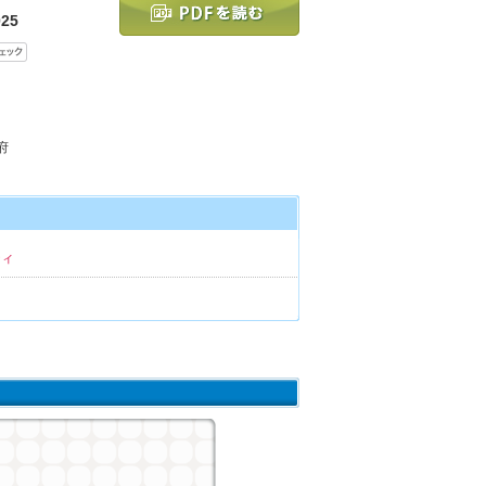
25
府
ティ