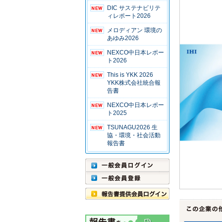
DIC サステナビリテ
ィレポート2026
メロディアン 環境の
あゆみ2026
NEXCO中日本レポー
ト2026
This is YKK 2026
YKK株式会社統合報
告書
NEXCO中日本レポー
ト2025
TSUNAGU2026 生
協・環境・社会活動
報告書