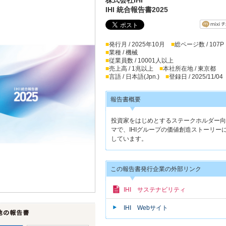
IHI 統合報告書2025
■
発行月 / 2025年10月
■
総ページ数 / 107P
■
業種 / 機械
■
従業員数 / 10001人以上
■
売上高 / 1兆以上
■
本社所在地 / 東京都
■
言語 / 日本語(Jpn.)
■
登録日 / 2025/11/04
報告書概要
投資家をはじめとするステークホルダー向
マで、IHIグループの価値創造ストーリ
しています。
この報告書発行企業の外部リンク
IHI サステナビリティ
IHI Webサイト