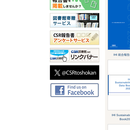
IHI 統合報告
IHI Sustainabi
Book20