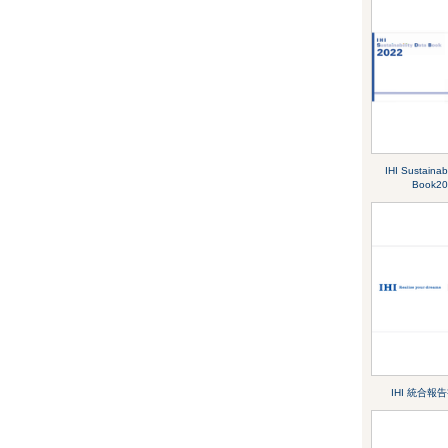
IHI Sustainabi
Book20
IHI 統合報告