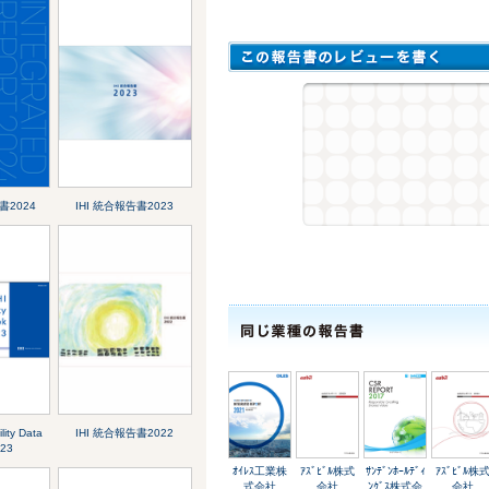
書2024
IHI 統合報告書2023
lity Data
IHI 統合報告書2022
23
ｵｲﾚｽ工業株
ｱｽﾞﾋﾞﾙ株式
ｻﾝﾃﾞﾝﾎｰﾙﾃﾞｨ
ｱｽﾞﾋﾞﾙ株
式会社
会社
ﾝｸﾞｽ株式会
会社