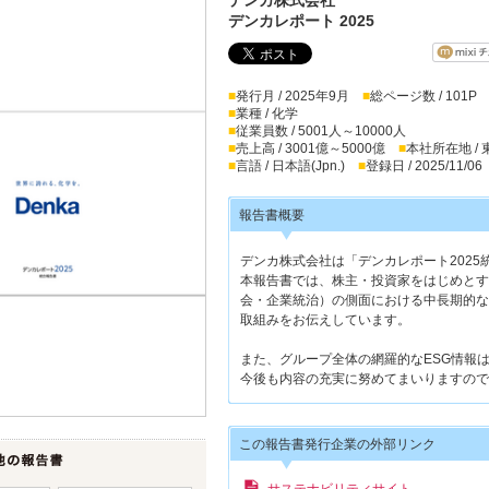
デンカレポート 2025
■
発行月 / 2025年9月
■
総ページ数 / 101P
■
業種 / 化学
■
従業員数 / 5001人～10000人
■
売上高 / 3001億～5000億
■
本社所在地 /
■
言語 / 日本語(Jpn.)
■
登録日 / 2025/11/06
報告書概要
デンカ株式会社は「デンカレポート202
本報告書では、株主・投資家をはじめとす
会・企業統治）の側面における中長期的な
取組みをお伝えしています。
また、グループ全体の網羅的なESG情報
今後も内容の充実に努めてまいりますので
この報告書発行企業の外部リンク
サステナビリティサイト