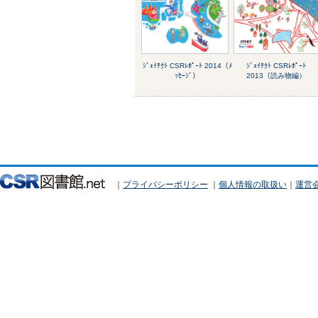
ｼﾞｪｲﾃｸﾄ CSRﾚﾎﾟｰﾄ 2014（ﾒ
ｼﾞｪｲﾃｸﾄ CSRﾚﾎﾟｰﾄ
ｯｾｰｼﾞ）
2013（読み物編）
｜
プライバシーポリシー
｜
個人情報の取扱い
｜
運営