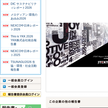
DIC サステナビリテ
ィレポート2026
メロディアン 環境の
あゆみ2026
NEXCO中日本レポー
ト2026
This is YKK 2026
YKK株式会社統合報
告書
NEXCO中日本レポー
ト2025
TSUNAGU2026 生
協・環境・社会活動
報告書