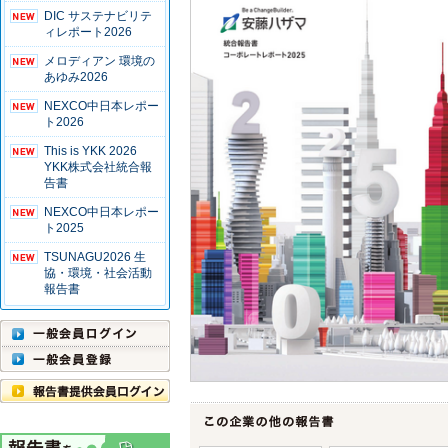
DIC サステナビリテ
ィレポート2026
メロディアン 環境の
あゆみ2026
NEXCO中日本レポー
ト2026
This is YKK 2026
YKK株式会社統合報
告書
NEXCO中日本レポー
ト2025
TSUNAGU2026 生
協・環境・社会活動
報告書