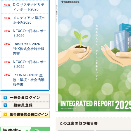
DIC サステナビリテ
ィレポート2026
メロディアン 環境の
あゆみ2026
NEXCO中日本レポー
ト2026
This is YKK 2026
YKK株式会社統合報
告書
NEXCO中日本レポー
ト2025
TSUNAGU2026 生
協・環境・社会活動
報告書