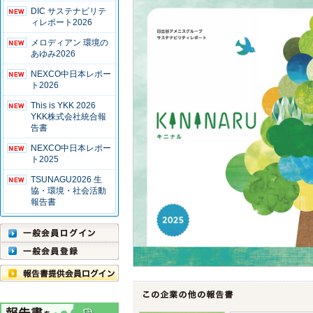
DIC サステナビリテ
ィレポート2026
メロディアン 環境の
あゆみ2026
NEXCO中日本レポー
ト2026
This is YKK 2026
YKK株式会社統合報
告書
NEXCO中日本レポー
ト2025
TSUNAGU2026 生
協・環境・社会活動
報告書