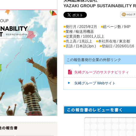
YAZAKI GROUP SUSTAINABILITY 
■
発行月 / 2025年2月
■
総ページ数 / 94P
■
業種 / 輸送用機器
■
従業員数 / 10001人以上
■
売上高 / 1兆以上
■
本社所在地 / 東京都
■
言語 / 日本語(Jpn.)
■
登録日 / 2026/01/16
この報告書発行企業の外部リンク
矢崎グループのサステナビリティ
矢崎グループ Webサイト