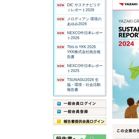
DIC サステナビリテ
ィレポート2026
メロディアン 環境の
あゆみ2026
NEXCO中日本レポー
ト2026
This is YKK 2026
YKK株式会社統合報
告書
NEXCO中日本レポー
ト2025
TSUNAGU2026 生
協・環境・社会活動
報告書