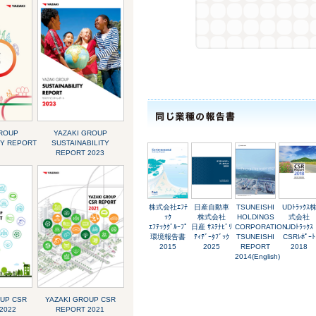
GROUP
YAZAKI GROUP
TY REPORT
SUSTAINABILITY
REPORT 2023
株式会社ｴﾌﾃ
日産自動車
TSUNEISHI
UDﾄﾗｯｸｽ
ｯｸ
株式会社
HOLDINGS
式会社
ｴﾌﾃｯｸｸﾞﾙｰﾌﾟ
日産 ｻｽﾃﾅﾋﾞﾘ
CORPORATION
UDﾄﾗｯｸｽ
環境報告書
ﾃｨﾃﾞｰﾀﾌﾞｯｸ
TSUNEISHI
CSRﾚﾎﾟｰﾄ
2015
2025
REPORT
2018
2014(English)
OUP CSR
YAZAKI GROUP CSR
2022
REPORT 2021