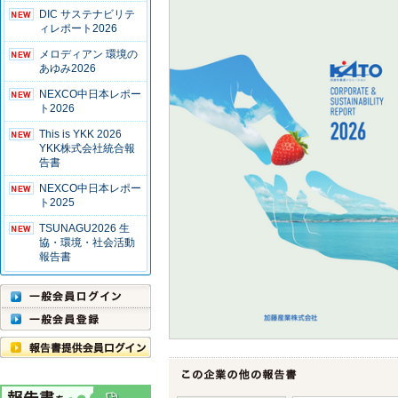
DIC サステナビリテ
ィレポート2026
メロディアン 環境の
あゆみ2026
NEXCO中日本レポー
ト2026
This is YKK 2026
YKK株式会社統合報
告書
NEXCO中日本レポー
ト2025
TSUNAGU2026 生
協・環境・社会活動
報告書