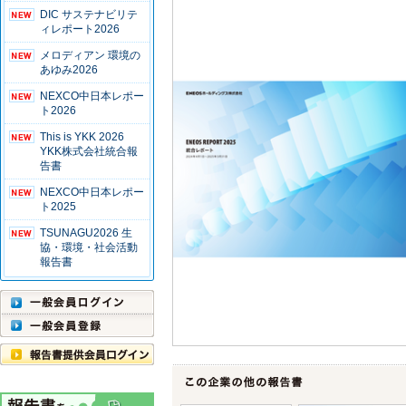
DIC サステナビリテ
ィレポート2026
メロディアン 環境の
あゆみ2026
NEXCO中日本レポー
ト2026
This is YKK 2026
YKK株式会社統合報
告書
NEXCO中日本レポー
ト2025
TSUNAGU2026 生
協・環境・社会活動
報告書