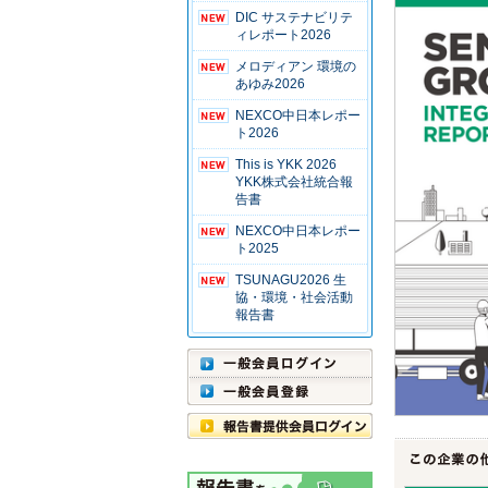
DIC サステナビリテ
ィレポート2026
メロディアン 環境の
あゆみ2026
NEXCO中日本レポー
ト2026
This is YKK 2026
YKK株式会社統合報
告書
NEXCO中日本レポー
ト2025
TSUNAGU2026 生
協・環境・社会活動
報告書