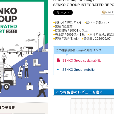
SENKO GROUP INTEGRATED REPO
■
発行月 / 2025年9月
■
総ページ数 / 75P
■
業種 / 陸運業
■
従業員数 / 10001人以上
■
売上高 / 5001億～1兆
■
本社所在地 / 東京
■
言語 / 英語(Engl.)
■
登録日 / 2026/05/07
この報告書発行企業の外部リンク
SENKO Group sustainability
SENKO Group ｗebsite