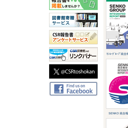
ｾﾝｺｰｸﾞﾙｰﾌﾟ統
SENKO 統合報