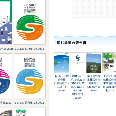
合報告書 2025
SENKO 統合報告書2024
ﾛｼﾞｽﾃｨｰﾄﾞ株
SBSﾎｰﾙﾃﾞｨﾝ
南海電気鉄
東京急行
式会社
ｸﾞｽ株式会社
道株式会社
鉄株式会
日立物流 ｱﾆｭ
SBSｸﾞﾙｰﾌﾟ
南海電鉄
東京急行
ｱﾙﾚﾎﾟｰﾄ
BUSINESS
CSR報告書
鉄 環境報
2016
& CSR
2014
書2017
REPORT
2020
告書2023
SENKO 統合報告書2022