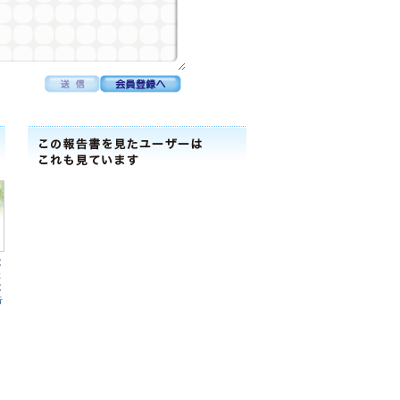
電
社
電
告