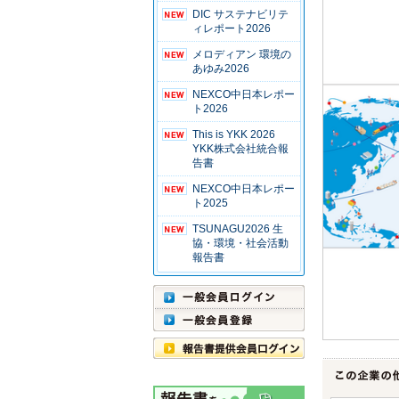
DIC サステナビリテ
ィレポート2026
メロディアン 環境の
あゆみ2026
NEXCO中日本レポー
ト2026
This is YKK 2026
YKK株式会社統合報
告書
NEXCO中日本レポー
ト2025
TSUNAGU2026 生
協・環境・社会活動
報告書