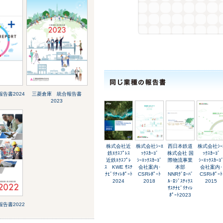
告書2024
三菱倉庫 統合報告書
2023
株式会社近
株式会社ｼｰｴ
西日本鉄道
株式会社ｼｰ
鉄ｴｸｽﾌﾟﾚｽ
ｯｸｽｶｰｺﾞ
株式会社 国
ｯｸｽｶｰｺﾞ
近鉄ｴｸｽﾌﾟﾚ
ｼｰｴｯｸｽｶｰｺﾞ
際物流事業
ｼｰｴｯｸｽｶｰｺ
ｽ KWE ｻｽﾃ
会社案内･
本部
会社案内･
ﾅﾋﾞﾘﾃｨﾚﾎﾟｰﾄ
CSRﾚﾎﾟｰﾄ
NNRｸﾞﾛｰﾊﾞ
CSRﾚﾎﾟｰﾄ
2024
2018
ﾙ･ﾛｼﾞｽﾃｨｸｽ
2015
ｻｽﾃﾅﾋﾞﾘﾃｨﾚ
ﾎﾟｰﾄ2023
告書2022