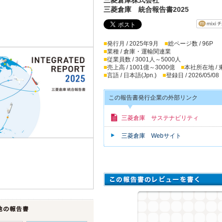
三菱倉庫 統合報告書2025
■
発行月 / 2025年9月
■
総ページ数 / 96P
■
業種 / 倉庫・運輸関連業
■
従業員数 / 3001人～5000人
■
売上高 / 1001億～3000億
■
本社所在地 /
■
言語 / 日本語(Jpn.)
■
登録日 / 2026/05/08
この報告書発行企業の外部リンク
三菱倉庫 サステナビリティ
三菱倉庫 Webサイト