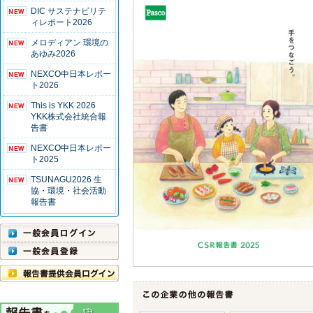
DIC サステナビリテ
ィレポート2026
メロディアン 環境の
あゆみ2026
NEXCO中日本レポー
ト2026
This is YKK 2026
YKK株式会社統合報
告書
NEXCO中日本レポー
ト2025
TSUNAGU2026 生
協・環境・社会活動
報告書