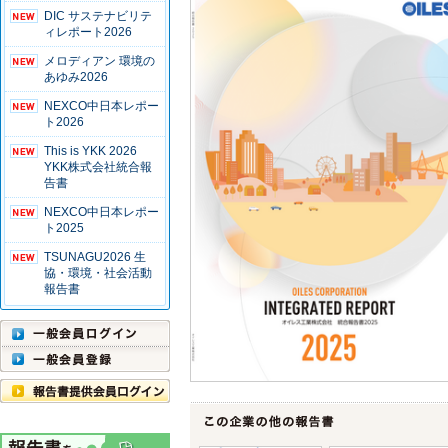
DIC サステナビリテ
ィレポート2026
メロディアン 環境の
あゆみ2026
NEXCO中日本レポー
ト2026
This is YKK 2026
YKK株式会社統合報
告書
NEXCO中日本レポー
ト2025
TSUNAGU2026 生
協・環境・社会活動
報告書