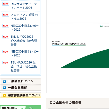
DIC サステナビリテ
ィレポート2026
メロディアン 環境の
あゆみ2026
NEXCO中日本レポー
ト2026
This is YKK 2026
YKK株式会社統合報
告書
NEXCO中日本レポー
ト2025
TSUNAGU2026 生
協・環境・社会活動
報告書