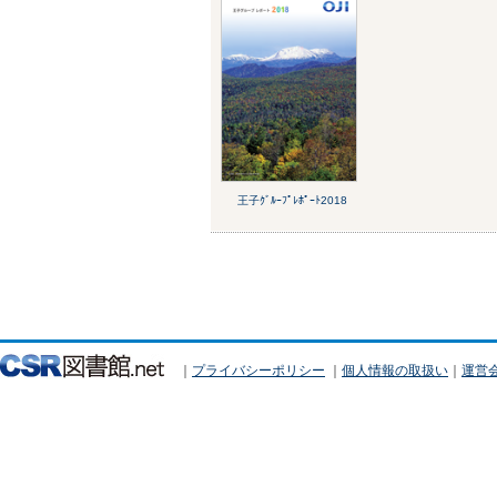
王子ｸﾞﾙｰﾌﾟﾚﾎﾟｰﾄ2018
｜
プライバシーポリシー
｜
個人情報の取扱い
｜
運営