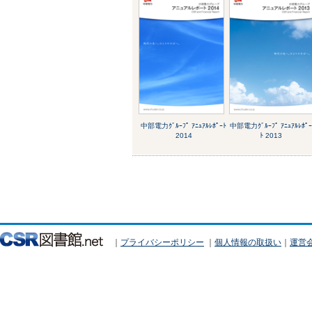
中部電力ｸﾞﾙｰﾌﾟ ｱﾆｭｱﾙﾚﾎﾟｰﾄ
中部電力ｸﾞﾙｰﾌﾟ ｱﾆｭｱﾙﾚﾎﾟ
2014
ﾄ 2013
｜
プライバシーポリシー
｜
個人情報の取扱い
｜
運営