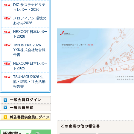
DIC サステナビリテ
ィレポート2026
メロディアン 環境の
あゆみ2026
NEXCO中日本レポー
ト2026
This is YKK 2026
YKK株式会社統合報
告書
NEXCO中日本レポー
ト2025
TSUNAGU2026 生
協・環境・社会活動
報告書