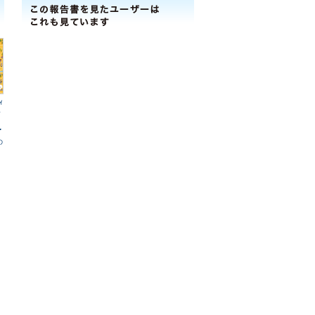
ｨ
会
ﾟ
の
も