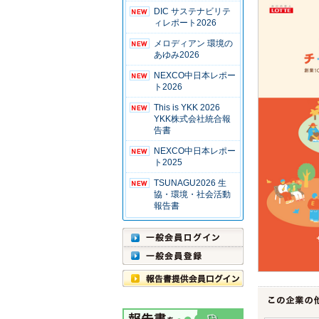
DIC サステナビリテ
ィレポート2026
メロディアン 環境の
あゆみ2026
NEXCO中日本レポー
ト2026
This is YKK 2026
YKK株式会社統合報
告書
NEXCO中日本レポー
ト2025
TSUNAGU2026 生
協・環境・社会活動
報告書