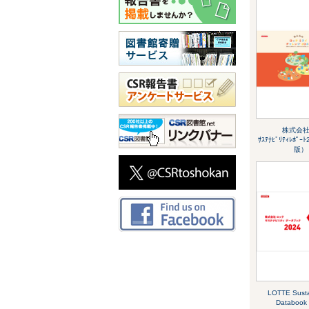
株式会社ﾛ
ｻｽﾃﾅﾋﾞﾘﾃｨﾚﾎﾟ
版）
LOTTE Sustai
Databook