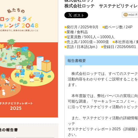
株式会社ロッテ サステナビリティレポ
■
発行月 / 2025年9月
■
総ページ数 / 24P
■
業種 / 食料品
■
従業員数 / 5001人～10000人
■
売上高 / 1001億～3000億
■
本社所在地 /
■
言語 / 日本語(Jpn.)
■
登録日 / 2026/06/01
報告書概要
株式会社ロッテでは、すべてのステーク
活動内容をわかりやすくご説明することを
ます。
本年度版では、弊社パーパスの実現に向
可能な調達」「サーキュラーエコノミー」
に沿ってサステナビリティ活動のトピック
また、サステナビリティ活動の詳細情報
ッテ
サステナビリティレポート2025（詳細
さい。