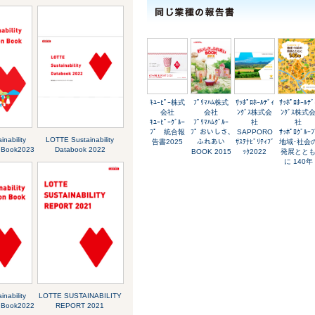
ｷﾕｰﾋﾟｰ株式
ﾌﾟﾘﾏﾊﾑ株式
ｻｯﾎﾟﾛﾎｰﾙﾃﾞｨ
ｻｯﾎﾟﾛﾎｰﾙﾃﾞ
会社
会社
ﾝｸﾞｽ株式会
ﾝｸﾞｽ株式
ｷﾕｰﾋﾟｰｸﾞﾙｰ
ﾌﾟﾘﾏﾊﾑｸﾞﾙｰ
社
社
ﾌﾟ 統合報
ﾌﾟ おいしさ､
SAPPORO
ｻｯﾎﾟﾛｸﾞﾙｰﾌ
nability
LOTTE Sustainability
告書2025
ふれあい
ｻｽﾃﾅﾋﾞﾘﾃｨﾌﾞ
地域･社会
 Book2023
Databook 2022
BOOK 2015
ｯｸ2022
発展とと
に 140年
nability
LOTTE SUSTAINABILITY
 Book2022
REPORT 2021