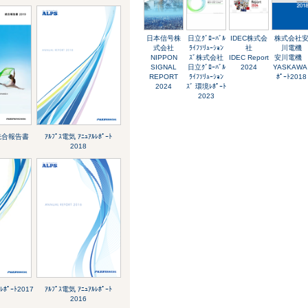
日本信号株
日立ｸﾞﾛｰﾊﾞﾙ
IDEC株式会
株式会社
式会社
ﾗｲﾌｿﾘｭｰｼｮﾝ
社
川電機
NIPPON
ｽﾞ株式会社
IDEC Report
安川電
SIGNAL
日立ｸﾞﾛｰﾊﾞﾙ
2024
YASKAWA
REPORT
ﾗｲﾌｿﾘｭｰｼｮﾝ
ﾎﾟｰﾄ2018
2024
ｽﾞ 環境ﾚﾎﾟｰﾄ
2023
ﾝ 統合報告書
ｱﾙﾌﾟｽ電気 ｱﾆｭｱﾙﾚﾎﾟｰﾄ
2018
ﾚﾎﾟｰﾄ2017
ｱﾙﾌﾟｽ電気 ｱﾆｭｱﾙﾚﾎﾟｰﾄ
2016