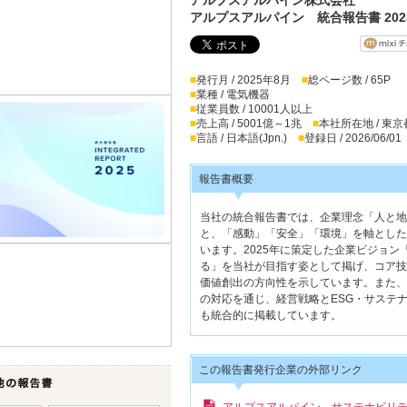
アルプスアルパイン 統合報告書 202
■
発行月 / 2025年8月
■
総ページ数 / 65P
■
業種 / 電気機器
■
従業員数 / 10001人以上
■
売上高 / 5001億～1兆
■
本社所在地 / 東京
■
言語 / 日本語(Jpn.)
■
登録日 / 2026/06/01
報告書概要
当社の統合報告書では、企業理念「人と地
と、「感動」「安全」「環境」を軸とした
います。2025年に策定した企業ビジョ
る」を当社が目指す姿として掲げ、コア技
価値創出の方向性を示しています。また、
の対応を通じ、経営戦略とESG・サステ
も統合的に掲載しています。
この報告書発行企業の外部リンク
アルプスアルパイン サステナビリ