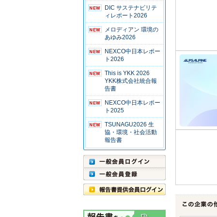
DIC サステナビリテ
ィレポート2026
メロディアン 環境の
あゆみ2026
NEXCO中日本レポー
ト2026
This is YKK 2026
YKK株式会社統合報
告書
NEXCO中日本レポー
ト2025
TSUNAGU2026 生
協・環境・社会活動
報告書