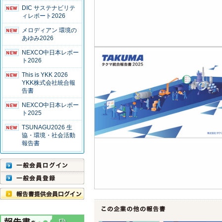
DIC サステナビリテ
ィレポート2026
メロディアン 環境の
あゆみ2026
NEXCO中日本レポー
ト2026
This is YKK 2026
YKK株式会社統合報
告書
NEXCO中日本レポー
ト2025
TSUNAGU2026 生
協・環境・社会活動
報告書