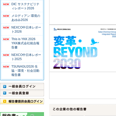
DIC サステナビリテ
ィレポート2026
メロディアン 環境の
あゆみ2026
NEXCO中日本レポー
ト2026
This is YKK 2026
YKK株式会社統合報
告書
NEXCO中日本レポー
ト2025
TSUNAGU2026 生
協・環境・社会活動
報告書