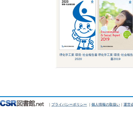
堺化学工業 環境･社会報告書
堺化学工業 環境･社会報
2020
書2019
｜
プライバシーポリシー
｜
個人情報の取扱い
｜
運営