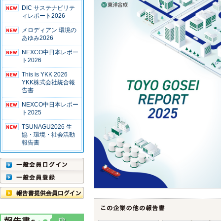
DIC サステナビリテ
ィレポート2026
メロディアン 環境の
あゆみ2026
NEXCO中日本レポー
ト2026
This is YKK 2026
YKK株式会社統合報
告書
NEXCO中日本レポー
ト2025
TSUNAGU2026 生
協・環境・社会活動
報告書