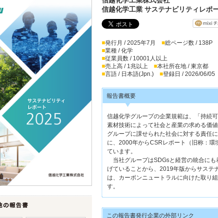
信越化学工業 サステナビリティレポート
■
発行月 / 2025年7月
■
総ページ数 / 138P
■
業種 / 化学
■
従業員数 / 10001人以上
■
売上高 / 1兆以上
■
本社所在地 / 東京都
■
言語 / 日本語(Jpn.)
■
登録日 / 2026/06/05
報告書概要
信越化学グループの企業規範は、「持続可
素材技術によって社会と産業の求める価値
グループに課せられた社会に対する責任に
に、2000年からCSRレポート（旧称：
ています。
当社グループはSDGsと経営の統合にも
げていることから、2019年版からサス
は、カーボンニュートラルに向けた取り組
す。
この報告書発行企業の外部リンク