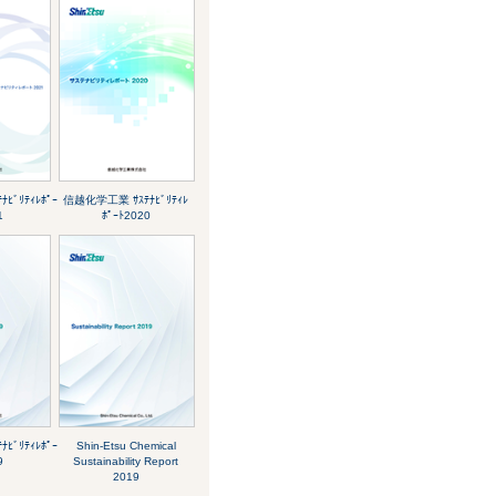
ﾋﾞﾘﾃｨﾚﾎﾟｰ
信越化学工業 ｻｽﾃﾅﾋﾞﾘﾃｨﾚ
1
ﾎﾟｰﾄ2020
ﾋﾞﾘﾃｨﾚﾎﾟｰ
Shin-Etsu Chemical
9
Sustainability Report
2019