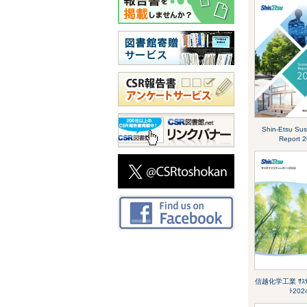
Shin-Etsu Sust
Report 
信越化学工業 ｻｽﾃﾅ
ﾄ202