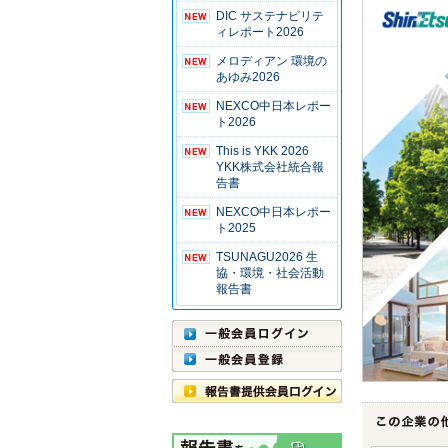
DIC サステナビリテ
ィレポート2026
メロディアン 環境の
あゆみ2026
NEXCO中日本レポー
ト2026
This is YKK 2026
YKK株式会社統合報
告書
NEXCO中日本レポー
ト2025
TSUNAGU2026 生
協・環境・社会活動
報告書