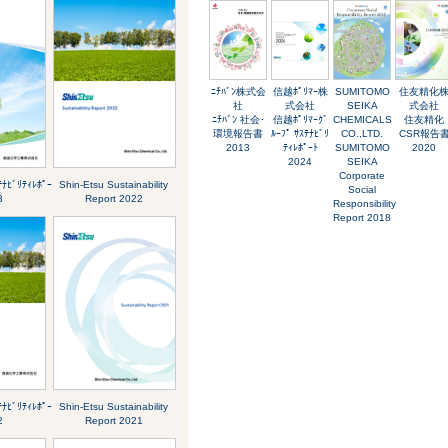
ﾆﾁﾊﾞﾝ株式会
信越ﾎﾟﾘﾏｰ株
SUMITOMO
住友精化
社
式会社
SEIKA
式会社
ﾆﾁﾊﾞﾝ 社会･
信越ﾎﾟﾘﾏｰｸﾞ
CHEMICALS
住友精化
環境報告書
ﾙｰﾌﾟ ｻｽﾃﾅﾋﾞﾘ
CO.,LTD.
CSR報告
2013
ﾃｨﾚﾎﾟｰﾄ
SUMITOMO
2020
2024
SEIKA
Corporate
ﾋﾞﾘﾃｨﾚﾎﾟｰ
Shin-Etsu Sustainability
Social
3
Report 2022
Responsibility
Report 2018
ﾋﾞﾘﾃｨﾚﾎﾟｰ
Shin-Etsu Sustainability
2
Report 2021