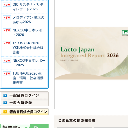
DIC サステナビリテ
ィレポート2026
メロディアン 環境の
あゆみ2026
NEXCO中日本レポー
ト2026
This is YKK 2026
YKK株式会社統合報
告書
NEXCO中日本レポー
ト2025
TSUNAGU2026 生
協・環境・社会活動
報告書