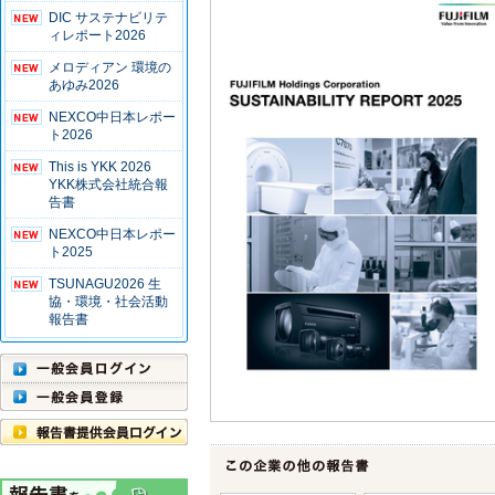
DIC サステナビリテ
ィレポート2026
メロディアン 環境の
あゆみ2026
NEXCO中日本レポー
ト2026
This is YKK 2026
YKK株式会社統合報
告書
NEXCO中日本レポー
ト2025
TSUNAGU2026 生
協・環境・社会活動
報告書