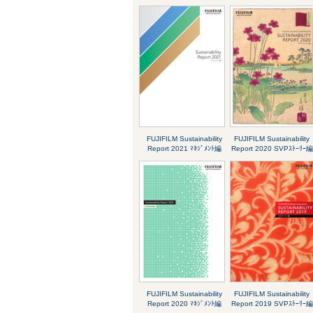
FUJIFILM Sustainability
FUJIFILM Sustainability
Report 2021 ﾏﾈｼﾞﾒﾝﾄ編
Report 2020 SVPｽﾄｰﾘｰ編
FUJIFILM Sustainability
FUJIFILM Sustainability
Report 2020 ﾏﾈｼﾞﾒﾝﾄ編
Report 2019 SVPｽﾄｰﾘｰ編