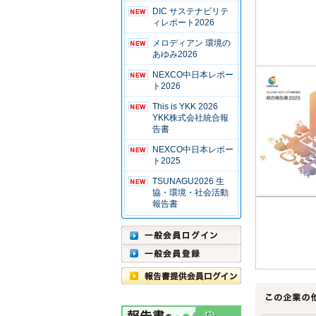
DIC サステナビリテ
ィレポート2026
メロディアン 環境の
あゆみ2026
NEXCO中日本レポー
ト2026
This is YKK 2026
YKK株式会社統合報
告書
NEXCO中日本レポー
ト2025
TSUNAGU2026 生
協・環境・社会活動
報告書