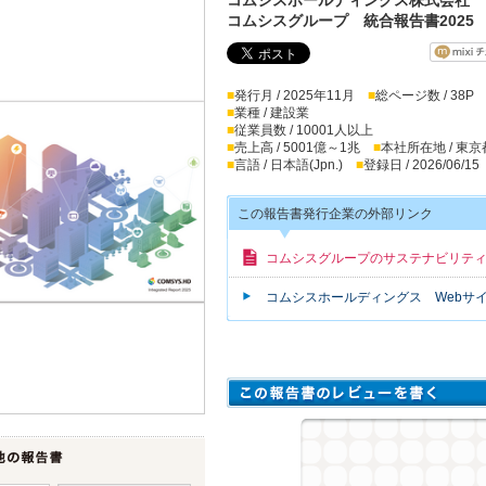
コムシスグループ 統合報告書2025
■
発行月 / 2025年11月
■
総ページ数 / 38P
■
業種 / 建設業
■
従業員数 / 10001人以上
■
売上高 / 5001億～1兆
■
本社所在地 / 東京
■
言語 / 日本語(Jpn.)
■
登録日 / 2026/06/15
この報告書発行企業の外部リンク
コムシスグループのサステナビリテ
コムシスホールディングス Webサ