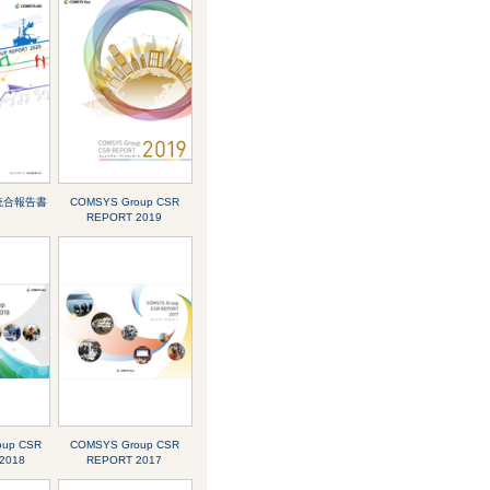
ﾟ 統合報告書
COMSYS Group CSR
REPORT 2019
oup CSR
COMSYS Group CSR
2018
REPORT 2017