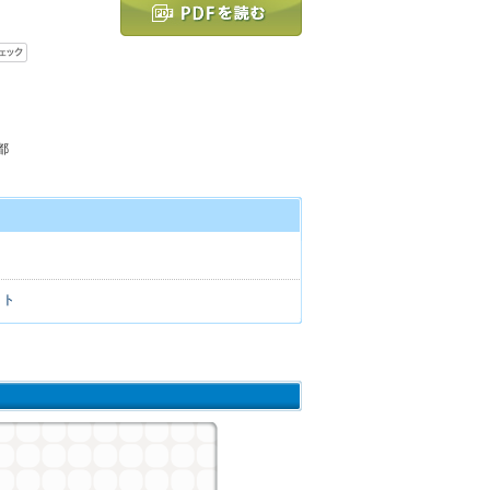
都
ィ
イト