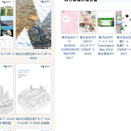
株式会社ﾀﾞｽ
株式会社ｵﾘｴ
株式会社ｻｲ
株式会社
ｷﾝ
ﾝﾀﾙﾗﾝﾄﾞ
ﾊﾞｰｴｰｼﾞｪﾝﾄ
幌ﾄﾞｰﾑ
DUSKIN
OLCｸﾞﾙｰﾌﾟ
CyberAgent
札幌ﾄﾞｰ
CORPORATE
CSRﾚﾎﾟｰﾄ
Way 2024
CSRﾚﾎﾟｰﾄ
REPORT
2016
統合報告ｻｲﾄ
2017
ｰﾌﾟﾚﾎﾟｰﾄ
NEXCO西日本ｸﾞﾙｰﾌﾟﾚﾎﾟｰﾄ
2017
2020
ﾌﾟ ｺﾐｭﾆｹｰ
NEXCO西日本ｸﾞﾙｰﾌﾟ ｺﾐｭﾆ
019 要約版
ｹｰｼｮﾝﾚﾎﾟｰﾄ 2018 全体版