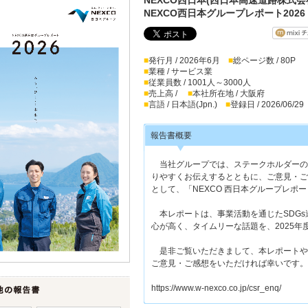
NEXCO西日本グループレポート2026
■
発行月 / 2026年6月
■
総ページ数 / 80P
■
業種 / サービス業
■
従業員数 / 1001人～3000人
■
売上高 /
■
本社所在地 / 大阪府
■
言語 / 日本語(Jpn.)
■
登録日 / 2026/06/29
報告書概要
当社グループでは、ステークホルダーの
りやすくお伝えするとともに、ご意見・ご
として、「NEXCO 西日本グループレポ
本レポートは、事業活動を通じたSDGs
心が高く、タイムリーな話題を、2025
是非ご覧いただきまして、本レポートや
ご意見・ご感想をいただければ幸いです。
https://www.w-nexco.co.jp/csr_enq/