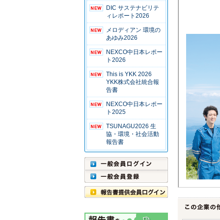
DIC サステナビリテ
ィレポート2026
メロディアン 環境の
あゆみ2026
NEXCO中日本レポー
ト2026
This is YKK 2026
YKK株式会社統合報
告書
NEXCO中日本レポー
ト2025
TSUNAGU2026 生
協・環境・社会活動
報告書