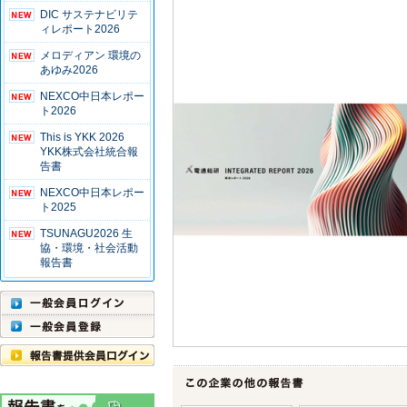
DIC サステナビリテ
ィレポート2026
メロディアン 環境の
あゆみ2026
NEXCO中日本レポー
ト2026
This is YKK 2026
YKK株式会社統合報
告書
NEXCO中日本レポー
ト2025
TSUNAGU2026 生
協・環境・社会活動
報告書