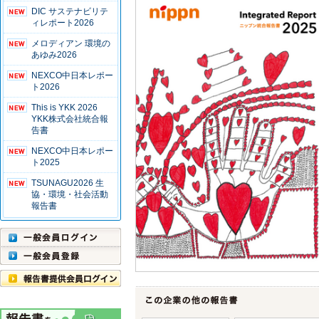
DIC サステナビリテ
ィレポート2026
メロディアン 環境の
あゆみ2026
NEXCO中日本レポー
ト2026
This is YKK 2026
YKK株式会社統合報
告書
NEXCO中日本レポー
ト2025
TSUNAGU2026 生
協・環境・社会活動
報告書