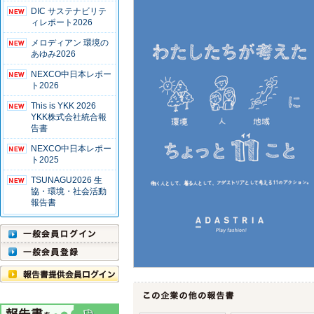
DIC サステナビリテ
ィレポート2026
メロディアン 環境の
あゆみ2026
NEXCO中日本レポー
ト2026
This is YKK 2026
YKK株式会社統合報
告書
NEXCO中日本レポー
ト2025
TSUNAGU2026 生
協・環境・社会活動
報告書