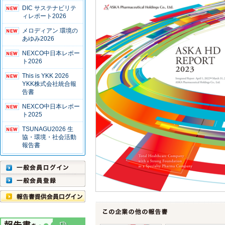
DIC サステナビリテ
ィレポート2026
メロディアン 環境の
あゆみ2026
NEXCO中日本レポー
ト2026
This is YKK 2026
YKK株式会社統合報
告書
NEXCO中日本レポー
ト2025
TSUNAGU2026 生
協・環境・社会活動
報告書