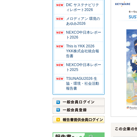
DIC サステナビリテ
ィレポート2026
メロディアン 環境の
あゆみ2026
NEXCO中日本レポー
ト2026
This is YKK 2026
YKK株式会社統合報
告書
NEXCO中日本レポー
ト2025
TSUNAGU2026 生
協・環境・社会活動
報告書