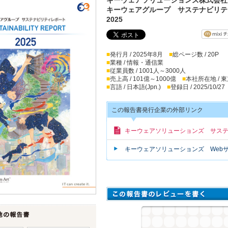
キーウェアグループ サステナビリテ
2025
■
発行月 / 2025年8月
■
総ページ数 / 20P
■
業種 / 情報・通信業
■
従業員数 / 1001人～3000人
■
売上高 / 101億～1000億
■
本社所在地 / 
■
言語 / 日本語(Jpn.)
■
登録日 / 2025/10/27
この報告書発行企業の外部リンク
キーウェアソリューションズ サス
キーウェアソリューションズ Web