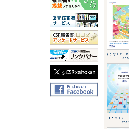
ｷｰｳｪｱｸﾞﾙｰﾌﾟ ｻｽ
ﾄ202
ｷｰｳｪｱｸﾞﾙｰﾌ
2022