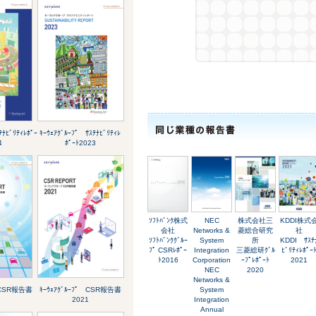
ﾃﾅﾋﾞﾘﾃｨﾚﾎﾟｰ
ｷｰｳｪｱｸﾞﾙｰﾌﾟ ｻｽﾃﾅﾋﾞﾘﾃｨﾚ
4
ﾎﾟｰﾄ2023
ｿﾌﾄﾊﾞﾝｸ株式
NEC
株式会社三
KDDI株式
会社
Networks &
菱総合研究
社
ｿﾌﾄﾊﾞﾝｸｸﾞﾙｰ
System
所
KDDI ｻｽﾃ
ﾌﾟ CSRﾚﾎﾟｰ
Integration
三菱総研ｸﾞﾙ
ﾋﾞﾘﾃｨﾚﾎﾟｰ
ﾄ2016
Corporation
ｰﾌﾟﾚﾎﾟｰﾄ
2021
NEC
2020
Networks &
ﾟ CSR報告書
ｷｰｳｪｱｸﾞﾙｰﾌﾟ CSR報告書
System
2021
Integration
Annual