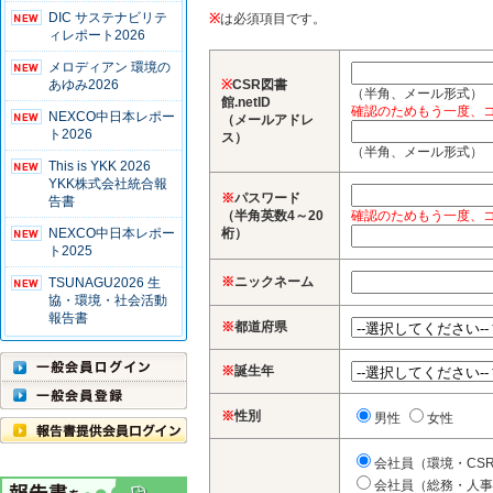
DIC サステナビリテ
※
は必須項目です。
ィレポート2026
メロディアン 環境の
あゆみ2026
※
CSR図書
（半角、メール形式）
館.netID
確認のためもう一度、
NEXCO中日本レポー
（メールアドレ
ト2026
ス）
（半角、メール形式）
This is YKK 2026
YKK株式会社統合報
※
パスワード
告書
（半角英数4～20
確認のためもう一度、
NEXCO中日本レポー
桁）
ト2025
※
ニックネーム
TSUNAGU2026 生
協・環境・社会活動
報告書
※
都道府県
※
誕生年
※
性別
男性
女性
会社員（環境・CS
会社員（総務・人事