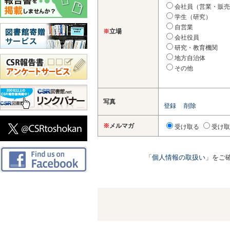
会社員（営業・販売
学生（研究）
自営業
※
立場
会社役員
研究・教育機関
地方自治体
その他
写真
登録
削除
※
メルマガ
受け取る
受け取
「
個人情報の取扱い
」をご