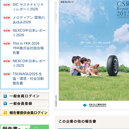
DIC サステナビリテ
ィレポート2026
メロディアン 環境の
あゆみ2026
NEXCO中日本レポー
ト2026
This is YKK 2026
YKK株式会社統合報
告書
NEXCO中日本レポー
ト2025
TSUNAGU2026 生
協・環境・社会活動
報告書