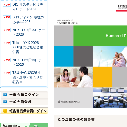
DIC サステナビリテ
ィレポート2026
メロディアン 環境の
あゆみ2026
NEXCO中日本レポー
ト2026
This is YKK 2026
YKK株式会社統合報
告書
NEXCO中日本レポー
ト2025
TSUNAGU2026 生
協・環境・社会活動
報告書