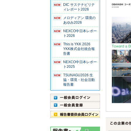
DIC サステナビリテ
ィレポート2026
メロディアン 環境の
あゆみ2026
NEXCO中日本レポー
ト2026
This is YKK 2026
YKK株式会社統合報
告書
NEXCO中日本レポー
ト2025
TSUNAGU2026 生
協・環境・社会活動
報告書