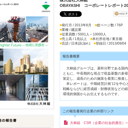
OBAYASHI コーポレートレポート20
■
発行月 / 2013年8月
■
総ページ数 / 76P
■
業種 / 建設業
■
従業員数 / 5001人～10000人
■
売上高 / 1兆以上
■
本社所在地 / 東京都
■
言語 / 日本語(Jpn.)
■
登録日 / 2013/09/04
報告書概要
大林組グループは、基幹分野である国内
ともに、中長期的な視点で収益基盤の多様化
策定し、成長のための施策を着実に推進し
本レポートは、中期経営計画’12を中心
戦略ならびに経営成績・財務状況などの経
環境的側面からお伝えするものです。
この報告書発行企業の外部リンク
大林組 CSR（企業の社会的責任）