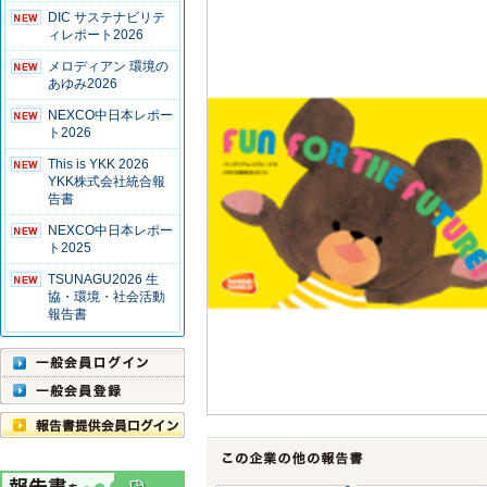
DIC サステナビリテ
ィレポート2026
メロディアン 環境の
あゆみ2026
NEXCO中日本レポー
ト2026
This is YKK 2026
YKK株式会社統合報
告書
NEXCO中日本レポー
ト2025
TSUNAGU2026 生
協・環境・社会活動
報告書