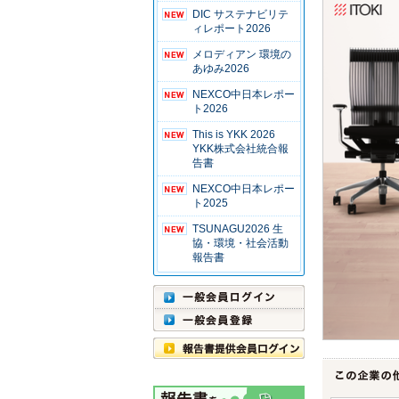
DIC サステナビリテ
ィレポート2026
メロディアン 環境の
あゆみ2026
NEXCO中日本レポー
ト2026
This is YKK 2026
YKK株式会社統合報
告書
NEXCO中日本レポー
ト2025
TSUNAGU2026 生
協・環境・社会活動
報告書