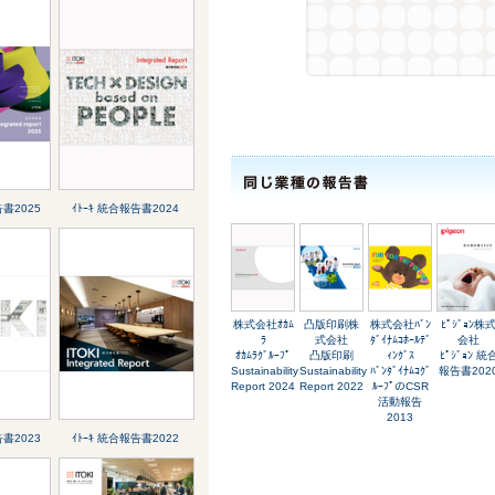
告書2025
ｲﾄｰｷ 統合報告書2024
株式会社ｵｶﾑ
凸版印刷株
株式会社ﾊﾞﾝ
ﾋﾟｼﾞｮﾝ株
ﾗ
式会社
ﾀﾞｲﾅﾑｺﾎｰﾙﾃﾞ
会社
ｵｶﾑﾗｸﾞﾙｰﾌﾟ
凸版印刷
ｨﾝｸﾞｽ
ﾋﾟｼﾞｮﾝ 統
Sustainability
Sustainability
ﾊﾞﾝﾀﾞｲﾅﾑｺｸﾞ
報告書202
Report 2024
Report 2022
ﾙｰﾌﾟのCSR
活動報告
2013
告書2023
ｲﾄｰｷ 統合報告書2022