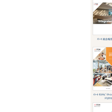
ｲﾄｰｷ 統合報
ｲﾄｰｷ ｻｽﾃﾅﾋﾞﾘﾃｨﾚ
ｽﾄ)20