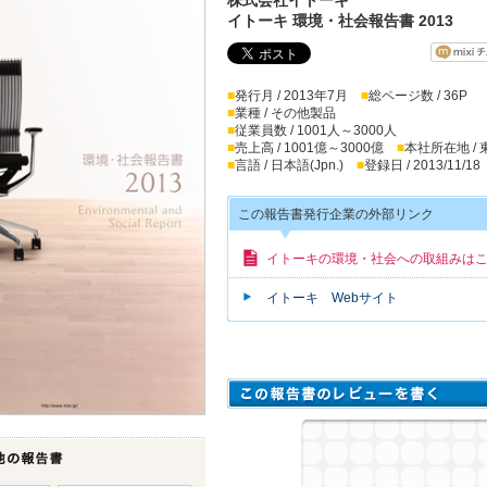
イトーキ 環境・社会報告書 2013
■
発行月 / 2013年7月
■
総ページ数 / 36P
■
業種 / その他製品
■
従業員数 / 1001人～3000人
■
売上高 / 1001億～3000億
■
本社所在地 /
■
言語 / 日本語(Jpn.)
■
登録日 / 2013/11/18
この報告書発行企業の外部リンク
イトーキの環境・社会への取組みは
イトーキ Webサイト