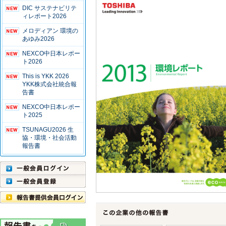
DIC サステナビリテ
ィレポート2026
メロディアン 環境の
あゆみ2026
NEXCO中日本レポー
ト2026
This is YKK 2026
YKK株式会社統合報
告書
NEXCO中日本レポー
ト2025
TSUNAGU2026 生
協・環境・社会活動
報告書