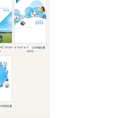
ﾃﾅﾋﾞﾘﾃｨﾚﾎﾟｰ
ﾀﾞｲｷﾝｸﾞﾙｰﾌﾟ CSR報告書
6
2015
ﾟ CSR報告書