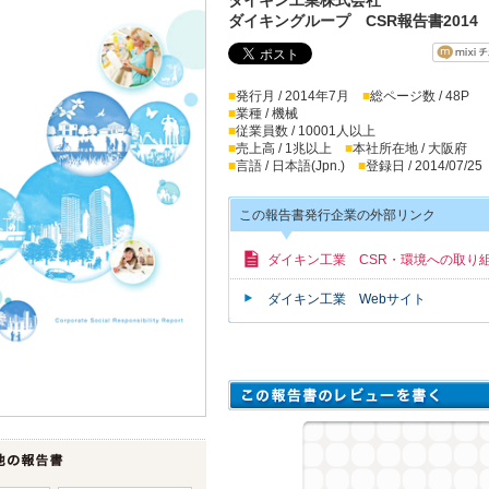
ダイキングループ CSR報告書2014
■
発行月 / 2014年7月
■
総ページ数 / 48P
■
業種 / 機械
■
従業員数 / 10001人以上
■
売上高 / 1兆以上
■
本社所在地 / 大阪府
■
言語 / 日本語(Jpn.)
■
登録日 / 2014/07/25
この報告書発行企業の外部リンク
ダイキン工業 CSR・環境への取り
ダイキン工業 Webサイト