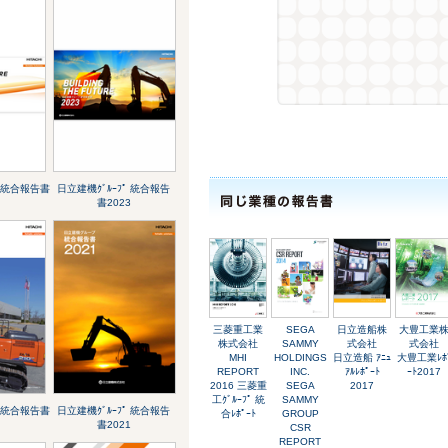
ﾟ 統合報告書
日立建機ｸﾞﾙｰﾌﾟ 統合報告
書2023
三菱重工業
SEGA
日立造船株
大豊工業
株式会社
SAMMY
式会社
式会社
MHI
HOLDINGS
日立造船 ｱﾆｭ
大豊工業ﾚﾎ
REPORT
INC.
ｱﾙﾚﾎﾟｰﾄ
ｰﾄ2017
2016 三菱重
SEGA
2017
工ｸﾞﾙｰﾌﾟ 統
SAMMY
ﾟ 統合報告書
日立建機ｸﾞﾙｰﾌﾟ 統合報告
合ﾚﾎﾟｰﾄ
GROUP
書2021
CSR
REPORT