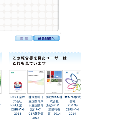
株
ﾚｯｷｽ工業株
株式会社日
浜松ﾎﾄﾆｸｽ株
ｺﾆｶﾐﾉﾙﾀ株式
式会社
立国際電気
式会社
会社
ﾟ
ﾚｯｷｽ工業
日立国際電
浜松ﾎﾄﾆｸｽ
ｺﾆｶﾐﾉﾙﾀ
CSRﾚﾎﾟｰﾄ
気ｸﾞﾙｰﾌﾟ
環境報告
CSRﾚﾎﾟｰﾄ
2013
CSR報告書
書 2014
2014
2014