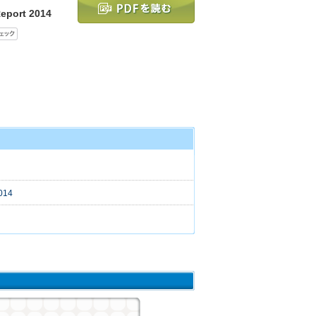
port 2014
014