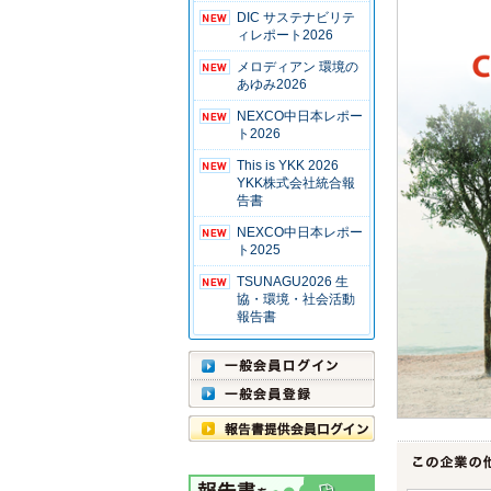
DIC サステナビリテ
ィレポート2026
メロディアン 環境の
あゆみ2026
NEXCO中日本レポー
ト2026
This is YKK 2026
YKK株式会社統合報
告書
NEXCO中日本レポー
ト2025
TSUNAGU2026 生
協・環境・社会活動
報告書