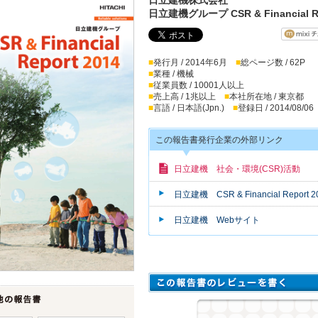
日立建機グループ CSR & Financial Re
■
発行月 / 2014年6月
■
総ページ数 / 62P
■
業種 / 機械
■
従業員数 / 10001人以上
■
売上高 / 1兆以上
■
本社所在地 / 東京都
■
言語 / 日本語(Jpn.)
■
登録日 / 2014/08/06
この報告書発行企業の外部リンク
日立建機 社会・環境(CSR)活動
日立建機 CSR & Financial Report 2
日立建機 Webサイト