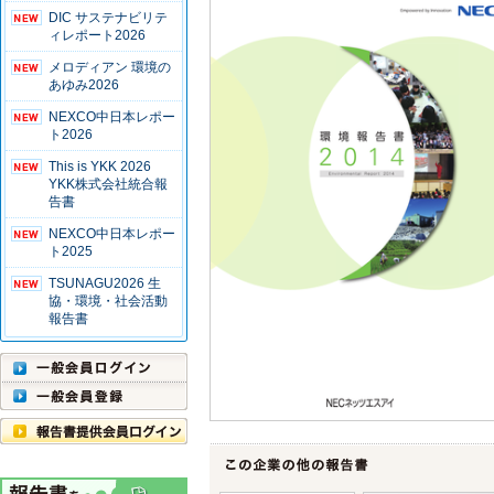
DIC サステナビリテ
ィレポート2026
メロディアン 環境の
あゆみ2026
NEXCO中日本レポー
ト2026
This is YKK 2026
YKK株式会社統合報
告書
NEXCO中日本レポー
ト2025
TSUNAGU2026 生
協・環境・社会活動
報告書