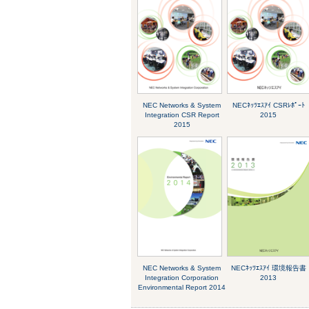
NEC Networks & System
NECﾈｯﾂｴｽｱｲ CSRﾚﾎﾟｰﾄ
Integration CSR Report
2015
2015
NEC Networks & System
NECﾈｯﾂｴｽｱｲ 環境報告書
Integration Corporation
2013
Environmental Report 2014