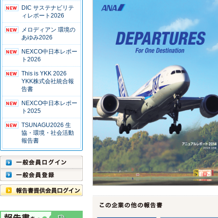
DIC サステナビリテ
ィレポート2026
メロディアン 環境の
あゆみ2026
NEXCO中日本レポー
ト2026
This is YKK 2026
YKK株式会社統合報
告書
NEXCO中日本レポー
ト2025
TSUNAGU2026 生
協・環境・社会活動
報告書