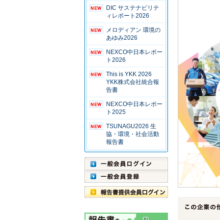
DIC サステナビリテ
ィレポート2026
メロディアン 環境の
あゆみ2026
NEXCO中日本レポー
ト2026
This is YKK 2026
YKK株式会社統合報
告書
NEXCO中日本レポー
ト2025
TSUNAGU2026 生
協・環境・社会活動
報告書