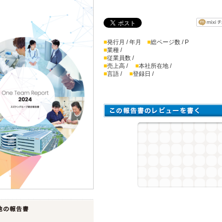
■
発行月 / 年月
■
総ページ数 / P
■
業種 /
■
従業員数 /
■
売上高 /
■
本社所在地 /
■
言語 /
■
登録日 /