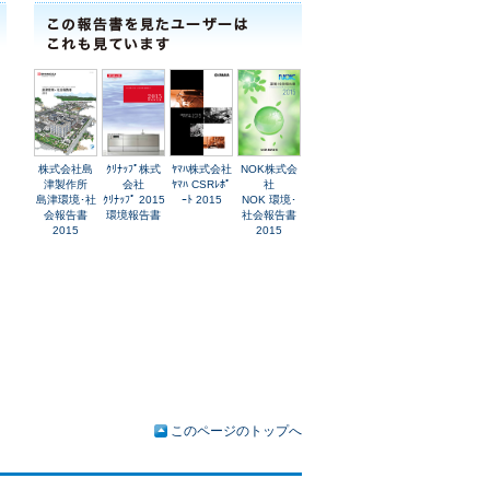
株式会社島
ｸﾘﾅｯﾌﾟ株式
ﾔﾏﾊ株式会社
NOK株式会
津製作所
会社
ﾔﾏﾊ CSRﾚﾎﾟ
社
島津環境･社
ｸﾘﾅｯﾌﾟ 2015
ｰﾄ 2015
NOK 環境･
会報告書
環境報告書
社会報告書
2015
2015
このページのトップへ