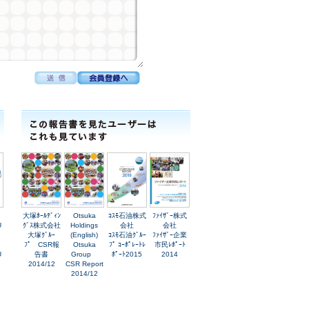
大塚ﾎｰﾙﾃﾞｨﾝ
Otsuka
ｺｽﾓ石油株式
ﾌｧｲｻﾞｰ株式
U
ｸﾞｽ株式会社
Holdings
会社
会社
.
大塚ｸﾞﾙｰ
(English)
ｺｽﾓ石油ｸﾞﾙｰ
ﾌｧｲｻﾞｰ企業
ﾌﾟ CSR報
Otsuka
ﾌﾟ ｺｰﾎﾟﾚｰﾄﾚ
市民ﾚﾎﾟｰﾄ
U
告書
Group
ﾎﾟｰﾄ2015
2014
2014/12
CSR Report
2014/12