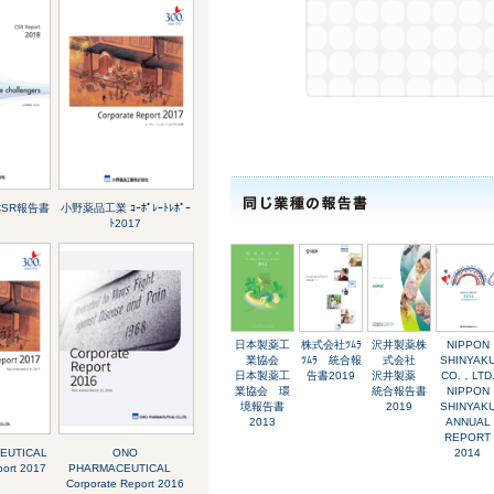
CSR報告書
小野薬品工業 ｺｰﾎﾟﾚｰﾄﾚﾎﾟｰ
ﾄ2017
日本製薬工
株式会社ﾂﾑﾗ
沢井製薬株
NIPPON
業協会
ﾂﾑﾗ 統合報
式会社
SHINYAK
日本製薬工
告書2019
沢井製薬
CO.，LTD
業協会 環
統合報告書
NIPPON
境報告書
2019
SHINYAK
2013
ANNUAL
REPORT
CEUTICAL
ONO
2014
port 2017
PHARMACEUTICAL
Corporate Report 2016