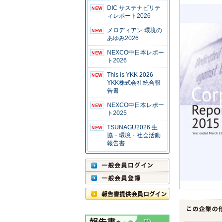
DIC サステナビリテ
ィレポート2026
メロディアン 環境の
あゆみ2026
NEXCO中日本レポー
ト2026
This is YKK 2026
YKK株式会社統合報
告書
NEXCO中日本レポー
ト2025
TSUNAGU2026 生
協・環境・社会活動
報告書