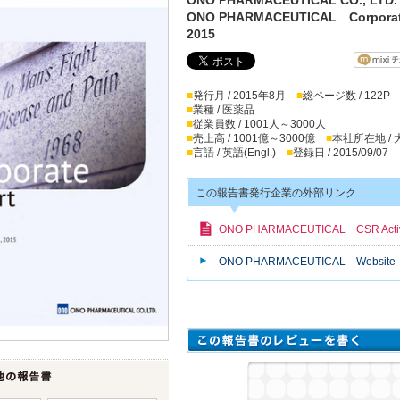
ONO PHARMACEUTICAL Corporat
2015
■
発行月 / 2015年8月
■
総ページ数 / 122P
■
業種 / 医薬品
■
従業員数 / 1001人～3000人
■
売上高 / 1001億～3000億
■
本社所在地 /
■
言語 / 英語(Engl.)
■
登録日 / 2015/09/07
この報告書発行企業の外部リンク
ONO PHARMACEUTICAL CSR Activi
ONO PHARMACEUTICAL Website