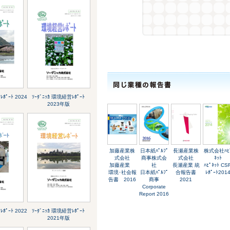
ﾎﾟｰﾄ 2024
ｿｰﾀﾞﾆｯｶ 環境経営ﾚﾎﾟｰﾄ
2023年版
加藤産業株
日本紙ﾊﾟﾙﾌﾟ
長瀬産業株
株式会社ﾊﾋ
式会社
商事株式会
式会社
ﾈｯﾄ
加藤産業
社
長瀬産業 統
ﾊﾋﾟﾈｯﾄ CS
環境･社会報
日本紙ﾊﾟﾙﾌﾟ
合報告書
ﾚﾎﾟｰﾄ201
告書 2016
商事
2021
Corporate
Report 2016
ﾎﾟｰﾄ 2022
ｿｰﾀﾞﾆｯｶ 環境経営ﾚﾎﾟｰﾄ
2021年版