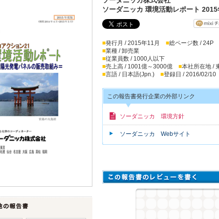
ソーダニッカ 環境活動レポート 201
■
発行月 / 2015年11月
■
総ページ数 / 24P
■
業種 / 卸売業
■
従業員数 / 1000人以下
■
売上高 / 1001億～3000億
■
本社所在地 /
■
言語 / 日本語(Jpn.)
■
登録日 / 2016/02/10
この報告書発行企業の外部リンク
ソーダニッカ 環境方針
ソーダニッカ Webサイト