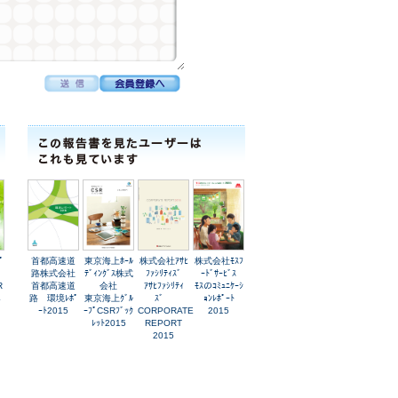
ﾟ
首都高速道
東京海上ﾎｰﾙ
株式会社ｱｻﾋ
株式会社ﾓｽﾌ
路株式会社
ﾃﾞｨﾝｸﾞｽ株式
ﾌｧｼﾘﾃｨｽﾞ
ｰﾄﾞｻｰﾋﾞｽ
R
首都高速道
会社
ｱｻﾋﾌｧｼﾘﾃｨ
ﾓｽのｺﾐｭﾆｹｰｼ
4
路 環境ﾚﾎﾟ
東京海上ｸﾞﾙ
ｽﾞ
ｮﾝﾚﾎﾟｰﾄ
ｰﾄ2015
ｰﾌﾟCSRﾌﾞｯｸ
CORPORATE
2015
ﾚｯﾄ2015
REPORT
2015