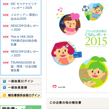
DIC サステナビリテ
ィレポート2026
メロディアン 環境の
あゆみ2026
NEXCO中日本レポー
ト2026
This is YKK 2026
YKK株式会社統合報
告書
NEXCO中日本レポー
ト2025
TSUNAGU2026 生
協・環境・社会活動
報告書